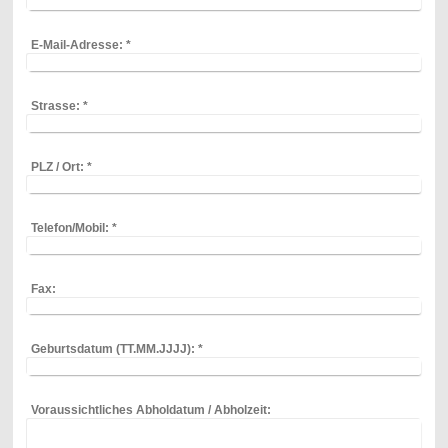
E-Mail-Adresse:
*
Strasse:
*
PLZ / Ort:
*
Telefon/Mobil:
*
Fax:
Geburtsdatum (TT.MM.JJJJ):
*
Voraussichtliches Abholdatum / Abholzeit: